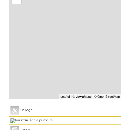
Leaflet
|
©
Maps
|
© OpenStreetMap
Jawg
Collège
École primaire