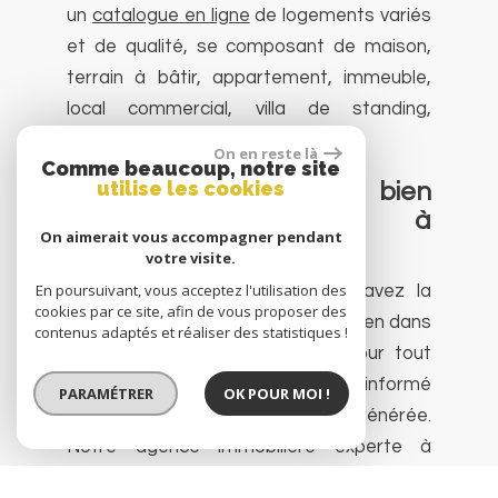
un
catalogue en ligne
de logements variés
et de qualité, se composant de maison,
terrain à bâtir, appartement, immeuble,
local commercial, villa de standing,
construction neuve, etc.
On en reste là
Comme beaucoup, notre site
utilise les cookies
Faire estimer son bien
immobilier personnel à
On aimerait vous accompagner pendant
Seyssel et environ
votre visite.
En poursuivant, vous acceptez l'utilisation des
En tant que propriétaire, vous avez la
cookies par ce site, afin de vous proposer des
possibilité de faire
estimer
votre bien
dans
contenus adaptés et réaliser des statistiques !
le cadre d'une mise vente
ou pour tout
autre projet, vous serez alors informé
PARAMÉTRER
OK POUR MOI !
de
la plus-value
qui pourra être générée
.
Notre agence immobilière experte à
Seyssel et sa région vous délivre la