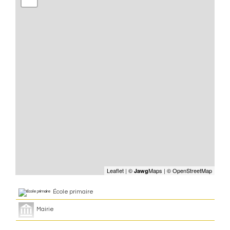
Leaflet
|
©
Maps
|
© OpenStreetMap
Jawg
École primaire
Mairie